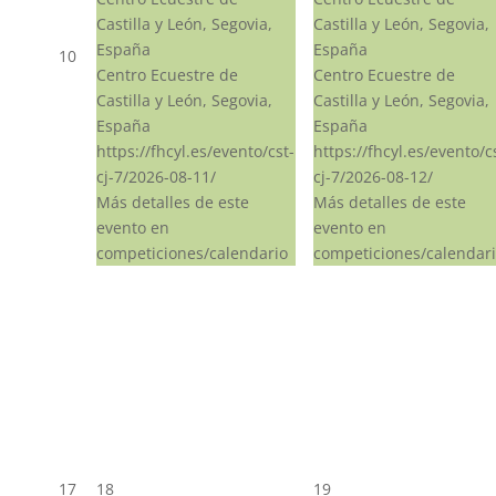
Castilla y León, Segovia,
Castilla y León, Segovia,
España
España
10
Centro Ecuestre de
Centro Ecuestre de
Castilla y León, Segovia,
Castilla y León, Segovia,
España
España
https://fhcyl.es/evento/cst-
https://fhcyl.es/evento/c
cj-7/2026-08-11/
cj-7/2026-08-12/
Más detalles de este
Más detalles de este
evento en
evento en
competiciones/calendario
competiciones/calendar
17
18
19