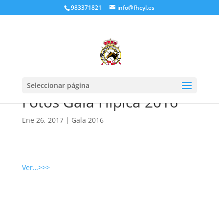
983371821
info@fhcyl.es
Seleccionar página
Fotos Gala Hípica 2016
Ene 26, 2017
|
Gala 2016
Ver…>>>