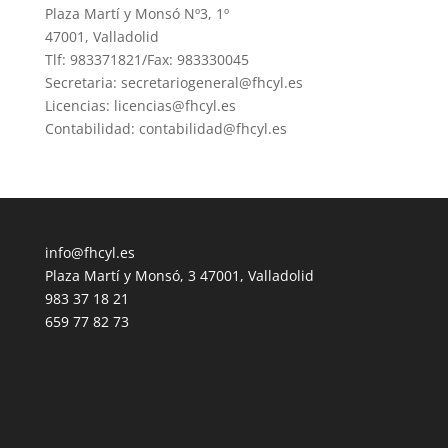
Plaza Martí y Monsó Nº3, 1º
47001, Valladolid
Tlf: 983371821/Fax: 983330045
Secretaria: secretariogeneral@fhcyl.es
Licencias: licencias@fhcyl.es
Contabilidad: contabilidad@fhcyl.es
info@fhcyl.es
Plaza Martí y Monsó, 3 47001, Valladolid
983 37 18 21
659 77 82 73