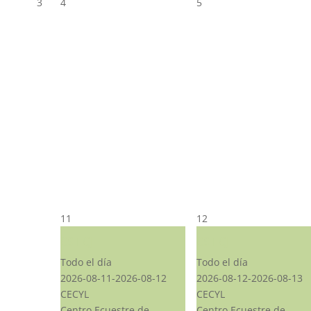
3
4
5
11
12
CST CJ
CST CJ
Todo el día
Todo el día
2026-08-11-2026-08-12
2026-08-12-2026-08-13
CECYL
CECYL
Centro Ecuestre de
Centro Ecuestre de