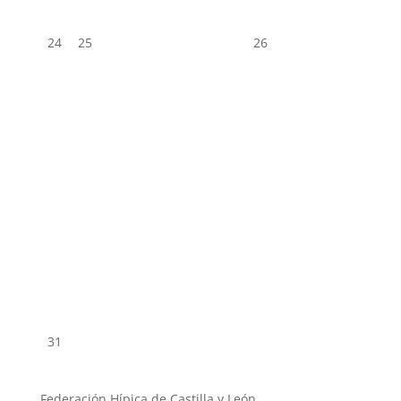
24
25
26
31
Federación Hípica de Castilla y León.