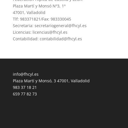
Plaza Martí y Monsó Nº3, 1º
47001, Valladolid
Tlf: 983371821/Fax: 983330045
Secretaria: secretariogeneral@fhcyl.es
Licencias: licencias@fhcyl.es
Contabilidad: contabilidad@fhcyl.es
info@fhcyl.es
Plaza Martí y Monsó, 3 47001, Valladolid
983 37 18 21
659 77 82 73