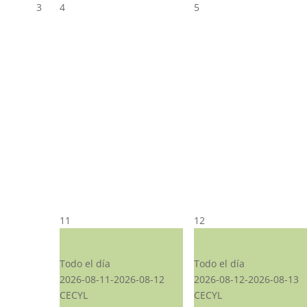
3
4
5
11
12
CST CJ
CST CJ
Todo el día
Todo el día
2026-08-11-2026-08-12
2026-08-12-2026-08-13
CECYL
CECYL