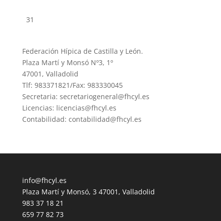
31
Federación Hípica de Castilla y León.
Plaza Martí y Monsó Nº3, 1º
47001, Valladolid
Tlf: 983371821/Fax: 983330045
Secretaria: secretariogeneral@fhcyl.es
Licencias: licencias@fhcyl.es
Contabilidad: contabilidad@fhcyl.es
info@fhcyl.es
Plaza Martí y Monsó, 3 47001, Valladolid
983 37 18 21
659 77 82 73