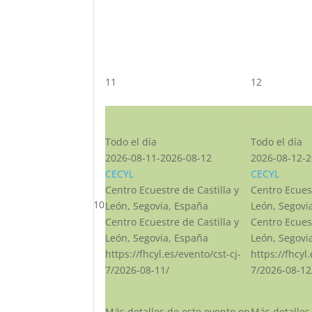
11
12
CST CJ
CST CJ
Todo el día
Todo el día
2026-08-11-2026-08-12
2026-08-12-2
CECYL
CECYL
Centro Ecuestre de Castilla y
Centro Ecuest
10
León, Segovia, España
León, Segovi
Centro Ecuestre de Castilla y
Centro Ecuest
León, Segovia, España
León, Segovi
https://fhcyl.es/evento/cst-cj-
https://fhcyl
7/2026-08-11/
7/2026-08-12
Más detalles de este evento en
Más detalles