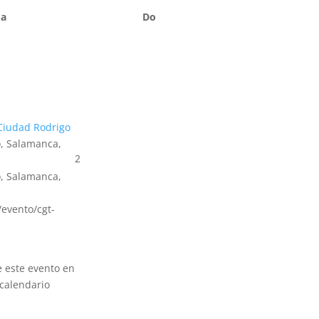
Sa
Do
Ciudad Rodrigo
, Salamanca,
2
, Salamanca,
s/evento/cgt-
e este evento en
calendario