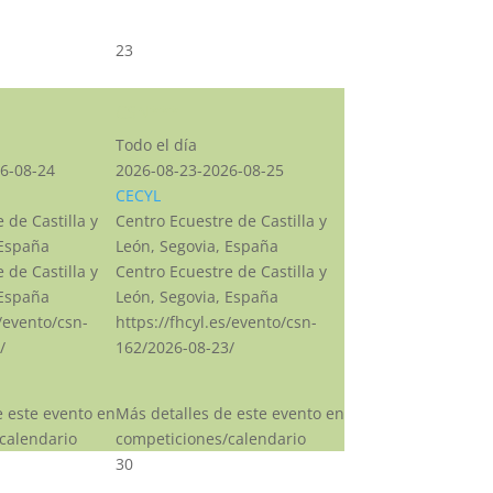
23
CSN***
Todo el día
6-08-24
2026-08-23-2026-08-25
CECYL
 de Castilla y
Centro Ecuestre de Castilla y
 España
León, Segovia, España
 de Castilla y
Centro Ecuestre de Castilla y
 España
León, Segovia, España
s/evento/csn-
https://fhcyl.es/evento/csn-
/
162/2026-08-23/
e este evento en
Más detalles de este evento en
calendario
competiciones/calendario
30