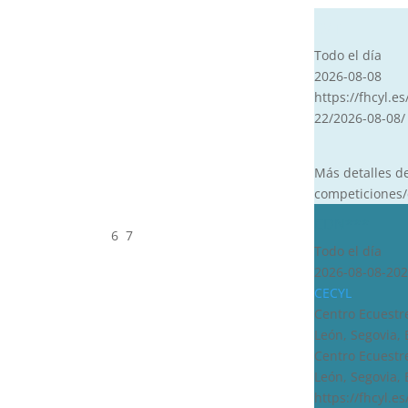
CVT
Todo el día
2026-08-08
https://fhcyl.es
22/2026-08-08/
Más detalles d
competiciones/
CDN***
6
7
Todo el día
2026-08-08-202
CECYL
Centro Ecuestre
León, Segovia,
Centro Ecuestre
León, Segovia,
https://fhcyl.e