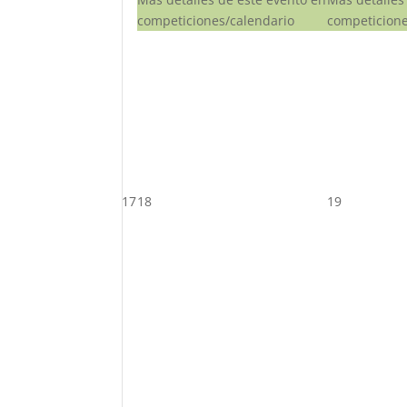
competiciones/calendario
competicione
17
18
19