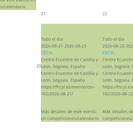
s/calendario
21
22
CSN***
CSN***
Todo el día
Todo el día
2026-08-21-2026-08-23
2026-08-22-202
CECYL
CECYL
Centro Ecuestre de Castilla y
Centro Ecuestre
20
León, Segovia, España
León, Segovia,
Centro Ecuestre de Castilla y
Centro Ecuestre
León, Segovia, España
León, Segovia,
https://fhcyl.es/evento/csn-
https://fhcyl.e
162/2026-08-21/
162/2026-08-22
Más detalles de este evento
Más detalles d
en competiciones/calendario
competiciones/