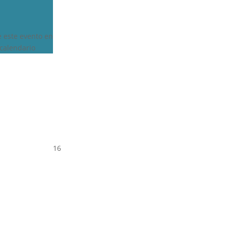
e este evento en
calendario
16