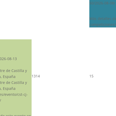
50/2026-08-08/
Más detalles d
competiciones/
026-08-13
re de Castilla y
13
14
15
a, España
re de Castilla y
a, España
.es/evento/cst-cj-
/
 de este evento en