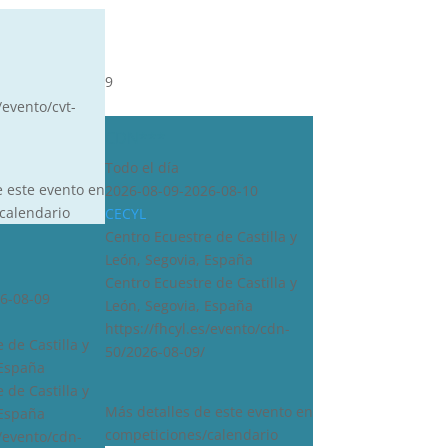
9
/evento/cvt-
CDN***
Todo el día
e este evento en
2026-08-09-2026-08-10
calendario
CECYL
Centro Ecuestre de Castilla y
León, Segovia, España
Centro Ecuestre de Castilla y
6-08-09
León, Segovia, España
https://fhcyl.es/evento/cdn-
 de Castilla y
50/2026-08-09/
 España
 de Castilla y
Más detalles de este evento en
 España
competiciones/calendario
s/evento/cdn-