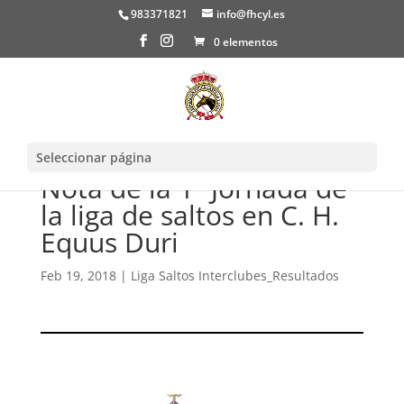
983371821
info@fhcyl.es
0 elementos
Seleccionar página
Nota de la 1ª Jornada de
la liga de saltos en C. H.
Equus Duri
Feb 19, 2018
|
Liga Saltos Interclubes_Resultados