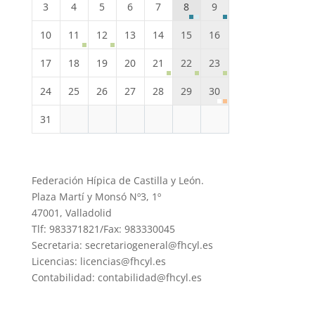
3
4
5
6
7
8
9
10
11
12
13
14
15
16
17
18
19
20
21
22
23
24
25
26
27
28
29
30
31
Federación Hípica de Castilla y León.
Plaza Martí y Monsó Nº3, 1º
47001, Valladolid
Tlf: 983371821/Fax: 983330045
Secretaria: secretariogeneral@fhcyl.es
Licencias: licencias@fhcyl.es
Contabilidad: contabilidad@fhcyl.es