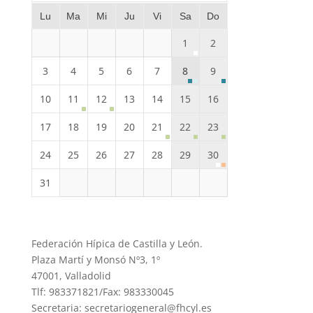
Lu
Ma
Mi
Ju
Vi
Sa
Do
1
2
3
4
5
6
7
8
9
10
11
12
13
14
15
16
17
18
19
20
21
22
23
24
25
26
27
28
29
30
31
Federación Hípica de Castilla y León.
Plaza Martí y Monsó Nº3, 1º
47001, Valladolid
Tlf: 983371821/Fax: 983330045
Secretaria: secretariogeneral@fhcyl.es