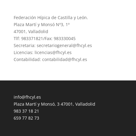
Federación Hípica de Castilla y León.
Plaza Martí y Monsó Nº3, 1º
47001, Valladolid
Tlf: 983371821/Fax: 983330045
Secretaria: secretariogeneral@fhcyl.es
Licencias: licencias@fhcyl.es
Contabilidad: contabilidad@fhcyl.es
info@fhcyl.es
Plaza Martí y Monsó, 3 47001, Valladolid
983 37 18 21
659 77 82 73