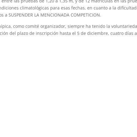
 entre las pruebas de 1,20 a 1,35 m, y de 12 matrículas en las pru
ndiciones climatológicas para esas fechas, en cuanto a la dificulta
igados a SUSPENDER LA MENCIONADA COMPETICION.
ípica, como comité organizador, siempre ha tenido la voluntaried
ión del plazo de inscripción hasta el 5 de diciembre, cuatro días 