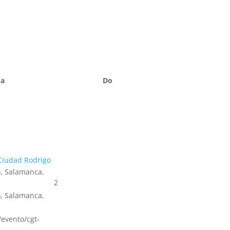
Sa
Do
Ciudad Rodrigo
, Salamanca,
2
, Salamanca,
s/evento/cgt-