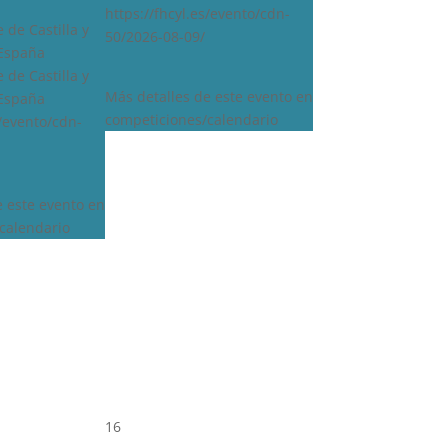
https://fhcyl.es/evento/cdn-
 de Castilla y
50/2026-08-09/
 España
 de Castilla y
Más detalles de este evento en
 España
competiciones/calendario
s/evento/cdn-
e este evento en
calendario
16