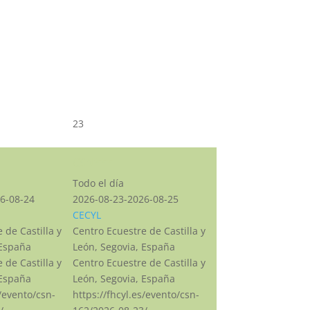
23
CSN***
Todo el día
6-08-24
2026-08-23-2026-08-25
CECYL
 de Castilla y
Centro Ecuestre de Castilla y
 España
León, Segovia, España
 de Castilla y
Centro Ecuestre de Castilla y
 España
León, Segovia, España
s/evento/csn-
https://fhcyl.es/evento/csn-