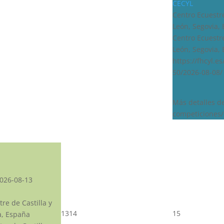
CECYL
Centro Ecuestre
León, Segovia,
Centro Ecuestre
León, Segovia,
https://fhcyl.e
50/2026-08-08/
Más detalles d
competiciones/
026-08-13
re de Castilla y
13
14
15
a, España