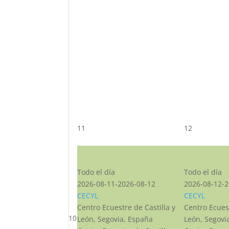
11
12
CST CJ
CST CJ
Todo el día
Todo el día
2026-08-11-2026-08-12
2026-08-12-2
CECYL
CECYL
Centro Ecuestre de Castilla y
Centro Ecuest
10
León, Segovia, España
León, Segovi