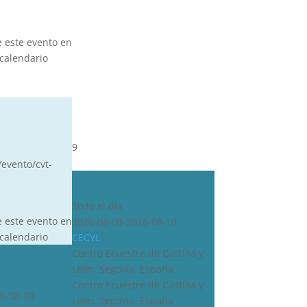
e este evento en
calendario
9
/evento/cvt-
CDN***
Todo el día
e este evento en
2026-08-09-2026-08-10
calendario
CECYL
Centro Ecuestre de Castilla y
León, Segovia, España
Centro Ecuestre de Castilla y
6-08-09
León, Segovia, España