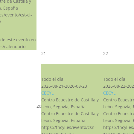
re de Castilla y
a, España
.es/evento/cst-cj-
/
 de este evento en
s/calendario
21
22
CSN***
CSN***
Todo el día
Todo el día
2026-08-21-2026-08-23
2026-08-22-202
CECYL
CECYL
Centro Ecuestre de Castilla y
Centro Ecuestre
20
León, Segovia, España
León, Segovia,
Centro Ecuestre de Castilla y
Centro Ecuestre
León, Segovia, España
León, Segovia,
https://fhcyl.es/evento/csn-
https://fhcyl.e