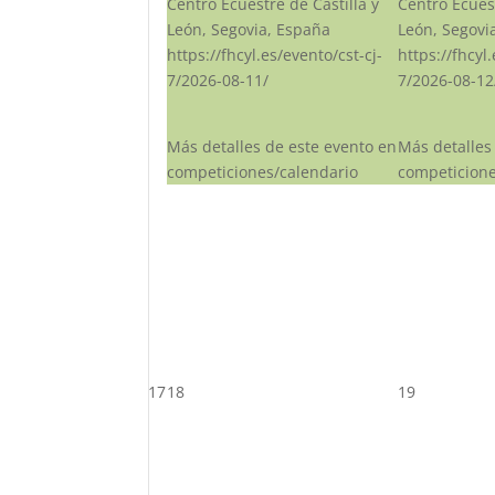
Centro Ecuestre de Castilla y
Centro Ecuest
León, Segovia, España
León, Segovi
https://fhcyl.es/evento/cst-cj-
https://fhcyl
7/2026-08-11/
7/2026-08-12
Más detalles de este evento en
Más detalles
competiciones/calendario
competicione
17
18
19