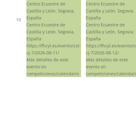
Centro Ecuestre de
Centro Ecuestre de
Castilla y León, Segovia,
Castilla y León, Segovia,
España
España
10
Centro Ecuestre de
Centro Ecuestre de
Castilla y León, Segovia,
Castilla y León, Segovia,
España
España
https://fhcyl.es/evento/cst-
https://fhcyl.es/evento/c
cj-7/2026-08-11/
cj-7/2026-08-12/
Más detalles de este
Más detalles de este
evento en
evento en
competiciones/calendario
competiciones/calendar