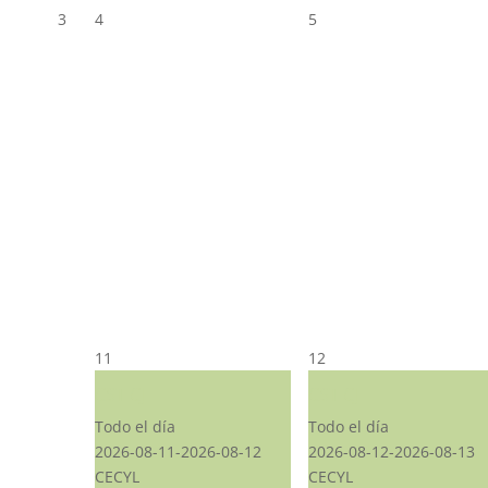
3
4
5
11
12
CST CJ
CST CJ
Todo el día
Todo el día
2026-08-11-2026-08-12
2026-08-12-2026-08-13
CECYL
CECYL