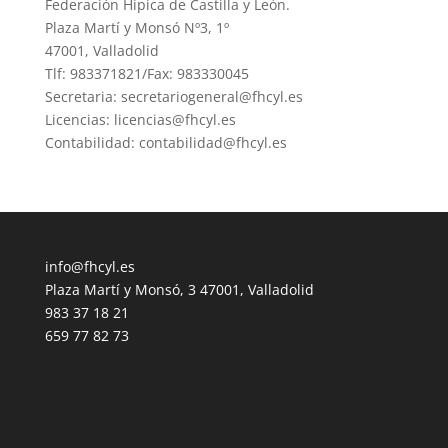
Federación Hípica de Castilla y León.
Plaza Martí y Monsó Nº3, 1º
47001, Valladolid
Tlf: 983371821/Fax: 983330045
Secretaria: secretariogeneral@fhcyl.es
Licencias: licencias@fhcyl.es
Contabilidad: contabilidad@fhcyl.es
info@fhcyl.es
Plaza Martí y Monsó, 3 47001, Valladolid
983 37 18 21
659 77 82 73