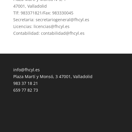
47001, Valladolid
Tlf: 983371821/Fax: 983330045
Secretaria: secretariogeneral@fhcyl.es
Licencias: licencias@fhcyl.es
Contabilidad: contabilidad@fhcyl.es
info@fhcyl.es
Plaza Martí y Monsó, 3 47001, Valladolid
983 37 18 21
659 77 82 73