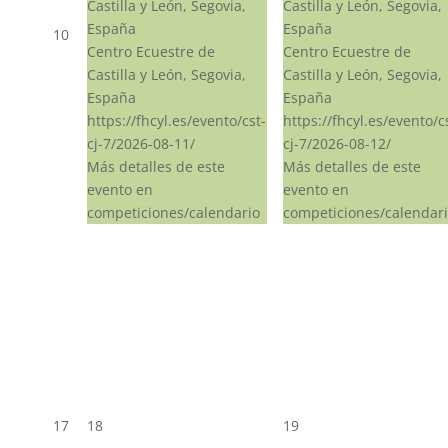
Castilla y León, Segovia,
Castilla y León, Segovia,
España
España
10
Centro Ecuestre de
Centro Ecuestre de
Castilla y León, Segovia,
Castilla y León, Segovia,
España
España
https://fhcyl.es/evento/cst-
https://fhcyl.es/evento/c
cj-7/2026-08-11/
cj-7/2026-08-12/
Más detalles de este
Más detalles de este
evento en
evento en
competiciones/calendario
competiciones/calendar
17
18
19