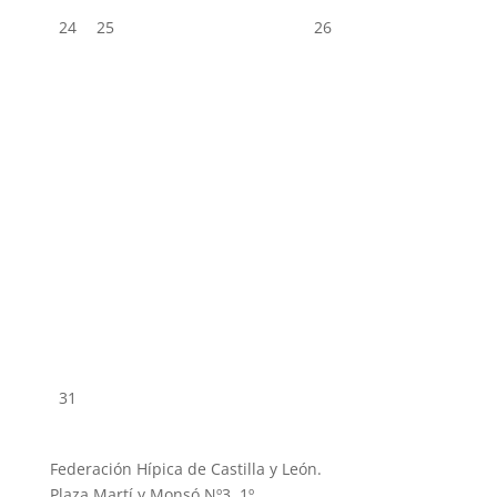
24
25
26
31
Federación Hípica de Castilla y León.
Plaza Martí y Monsó Nº3, 1º