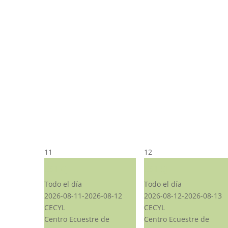
11
12
CST CJ
CST CJ
Todo el día
Todo el día
2026-08-11-2026-08-12
2026-08-12-2026-08-13
CECYL
CECYL
Centro Ecuestre de
Centro Ecuestre de