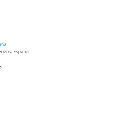
paña
erizos, España
s