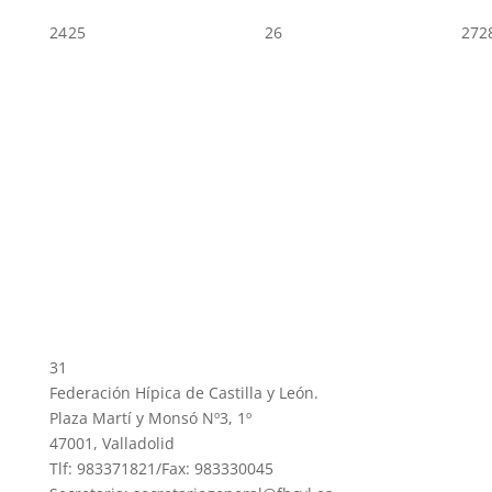
24
25
26
27
2
31
Federación Hípica de Castilla y León.
Plaza Martí y Monsó Nº3, 1º
47001, Valladolid
Tlf: 983371821/Fax: 983330045