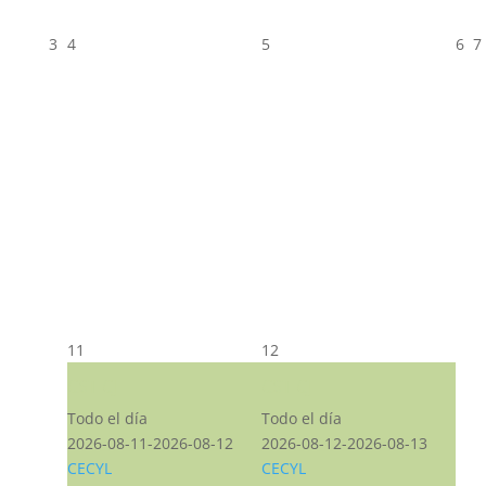
3
4
5
6
7
11
12
CST CJ
CST CJ
Todo el día
Todo el día
2026-08-11-2026-08-12
2026-08-12-2026-08-13
CECYL
CECYL