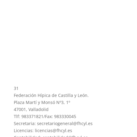
31
Federación Hípica de Castilla y León.
Plaza Martí y Monsó Nº3, 1º
47001, Valladolid
Tlf: 983371821/Fax: 983330045
Secretaria: secretariogeneral@fhcyl.es
Licencias: licencias@fhcyl.es