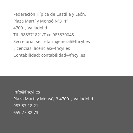
Federación Hípica de Castilla y León.
Plaza Martí y Monsó Nº3, 1º
47001, Valladolid
Tlf: 983371821/Fax: 983330045
Secretaria: secretariogeneral@fhcyl.es
Licencias: licencias@fhcyl.es
Contabilidad: contabilidad@fhcyl.es
info@fhcyl.es
Plaza Martí y Monsó, 3 47001, Valladolid
983 37 18 21
659 77 82 73