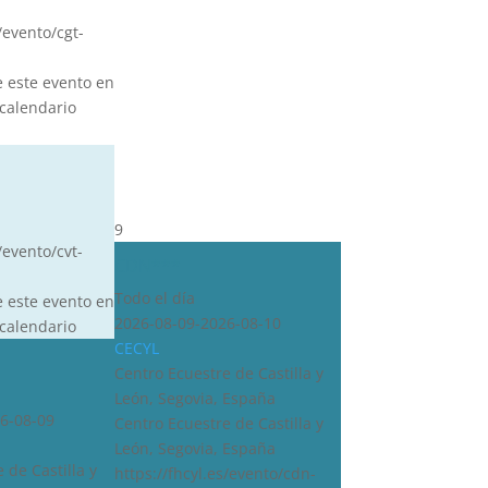
s/evento/cgt-
e este evento en
calendario
9
/evento/cvt-
CDN***
Todo el día
e este evento en
2026-08-09-2026-08-10
calendario
CECYL
Centro Ecuestre de Castilla y
León, Segovia, España
6-08-09
Centro Ecuestre de Castilla y
León, Segovia, España
 de Castilla y
https://fhcyl.es/evento/cdn-