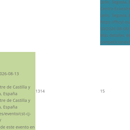
León, Segovia,
Centro Ecuestre
León, Segovia,
https://fhcyl.e
50/2026-08-08/
Más detalles d
competiciones/
026-08-13
re de Castilla y
13
14
15
a, España
re de Castilla y
a, España
.es/evento/cst-cj-
/
 de este evento en