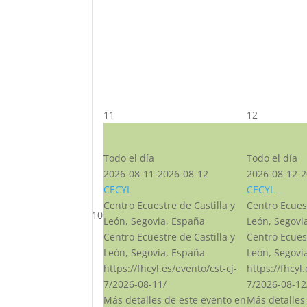
11
12
CST CJ
CST CJ
Todo el día
Todo el día
2026-08-11-2026-08-12
2026-08-12-2
CECYL
CECYL
Centro Ecuestre de Castilla y
Centro Ecuest
10
León, Segovia, España
León, Segovi
Centro Ecuestre de Castilla y
Centro Ecuest
León, Segovia, España
León, Segovi
https://fhcyl.es/evento/cst-cj-
https://fhcyl
7/2026-08-11/
7/2026-08-12
Más detalles de este evento en
Más detalles