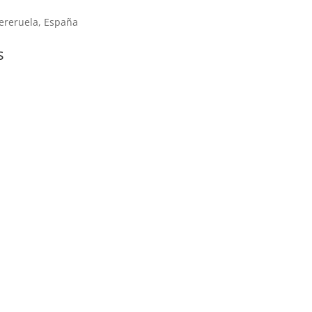
ereruela, España
s