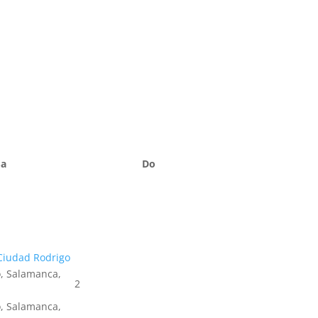
Sa
Do
Ciudad Rodrigo
, Salamanca,
2
, Salamanca,