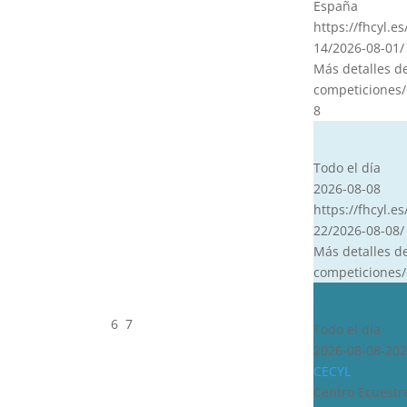
España
https://fhcyl.e
14/2026-08-01/
Más detalles d
competiciones/
8
CVT
Todo el día
2026-08-08
https://fhcyl.es
22/2026-08-08/
Más detalles d
competiciones/
CDN***
6
7
Todo el día
2026-08-08-202
CECYL
Centro Ecuestre