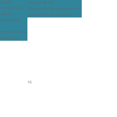
 España
50/2026-08-09/
 de Castilla y
Más detalles de este evento en
 España
competiciones/calendario
s/evento/cdn-
e este evento en
calendario
16