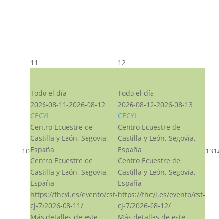
11
12
CST CJ
CST CJ
Todo el día
Todo el día
2026-08-11-2026-08-12
2026-08-12-2026-08-13
CECYL
CECYL
Centro Ecuestre de
Centro Ecuestre de
Castilla y León, Segovia,
Castilla y León, Segovia,
España
España
10
13
1
Centro Ecuestre de
Centro Ecuestre de
Castilla y León, Segovia,
Castilla y León, Segovia,
España
España
https://fhcyl.es/evento/cst-
https://fhcyl.es/evento/cst-
cj-7/2026-08-11/
cj-7/2026-08-12/
Más detalles de este
Más detalles de este