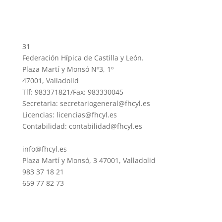
31
Federación Hípica de Castilla y León.
Plaza Martí y Monsó Nº3, 1º
47001, Valladolid
Tlf: 983371821/Fax: 983330045
Secretaria: secretariogeneral@fhcyl.es
Licencias: licencias@fhcyl.es
Contabilidad: contabilidad@fhcyl.es
info@fhcyl.es
Plaza Martí y Monsó, 3 47001, Valladolid
983 37 18 21
659 77 82 73