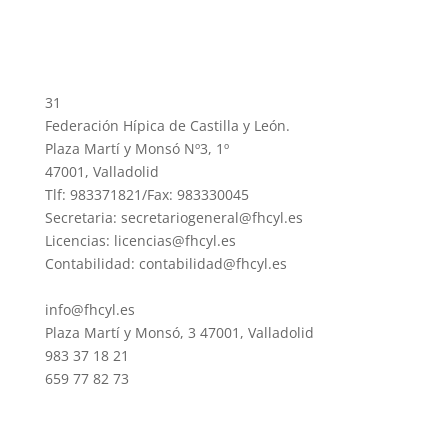
31
Federación Hípica de Castilla y León.
Plaza Martí y Monsó Nº3, 1º
47001, Valladolid
Tlf: 983371821/Fax: 983330045
Secretaria: secretariogeneral@fhcyl.es
Licencias: licencias@fhcyl.es
Contabilidad: contabilidad@fhcyl.es
info@fhcyl.es
Plaza Martí y Monsó, 3 47001, Valladolid
983 37 18 21
659 77 82 73