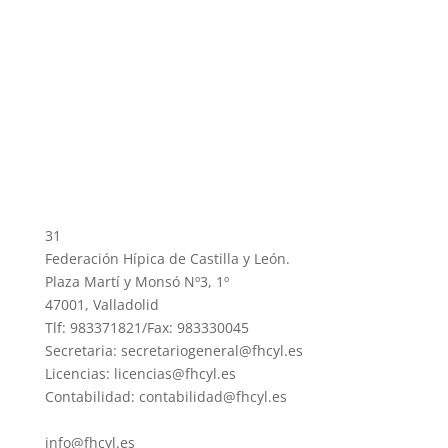
31
Federación Hípica de Castilla y León.
Plaza Martí y Monsó Nº3, 1º
47001, Valladolid
Tlf: 983371821/Fax: 983330045
Secretaria: secretariogeneral@fhcyl.es
Licencias: licencias@fhcyl.es
Contabilidad: contabilidad@fhcyl.es
info@fhcyl.es