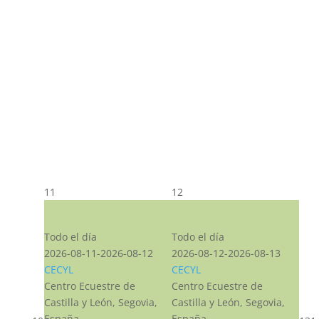
11
12
CST CJ
CST CJ
Todo el día
Todo el día
2026-08-11-2026-08-12
2026-08-12-2026-08-13
CECYL
CECYL
Centro Ecuestre de
Centro Ecuestre de
Castilla y León, Segovia,
Castilla y León, Segovia,
España
España