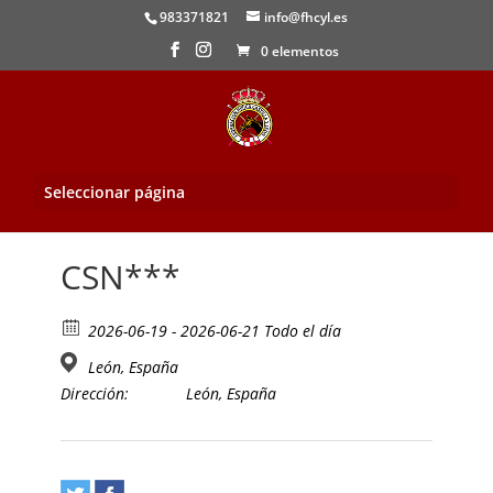
983371821
info@fhcyl.es
0 elementos
Seleccionar página
Inicio
/
Evento
/ CSN***
CSN***
2026-06-19 - 2026-06-21 Todo el día
León, España
Dirección:
León, España