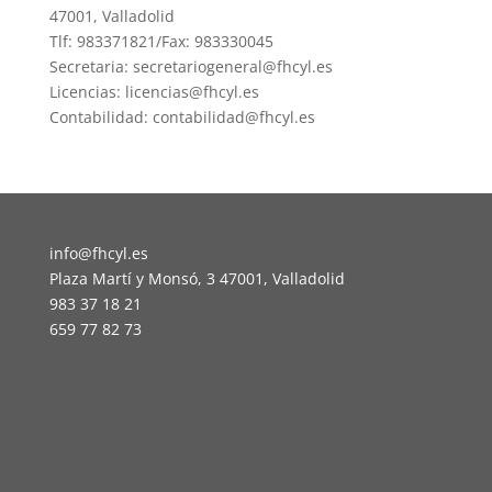
47001, Valladolid
Tlf: 983371821/Fax: 983330045
Secretaria: secretariogeneral@fhcyl.es
Licencias: licencias@fhcyl.es
Contabilidad: contabilidad@fhcyl.es
info@fhcyl.es
Plaza Martí y Monsó, 3 47001, Valladolid
983 37 18 21
659 77 82 73