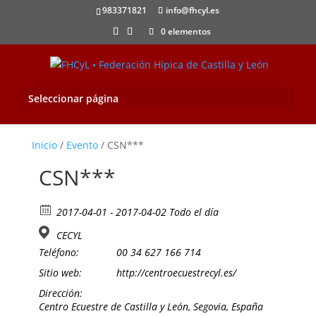
983371821
info@fhcyl.es
0 elementos
Seleccionar página
Inicio
/
Evento
/ CSN***
CSN***
2017-04-01 - 2017-04-02 Todo el día
CECYL
Teléfono:
00 34 627 166 714
Sitio web:
http://centroecuestrecyl.es/
Dirección:
Centro Ecuestre de Castilla y León, Segovia, España