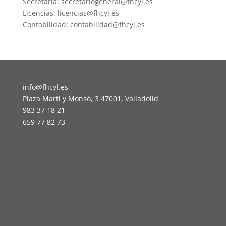
Secretaria: secretariogeneral@fhcyl.es
Licencias: licencias@fhcyl.es
Contabilidad: contabilidad@fhcyl.es
info@fhcyl.es
Plaza Martí y Monsó, 3 47001, Valladolid
983 37 18 21
659 77 82 73