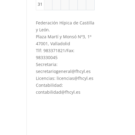
31
Federación Hípica de Castilla
y León.
Plaza Martí y Monsó Nº3, 1º
47001, Valladolid
Tlf: 983371821/Fax:
983330045
Secretaria:
secretariogeneral@fhcyl.es
Licencias: licencias@fhcyl.es
Contabilidad:
contabilidad@fhcyl.es