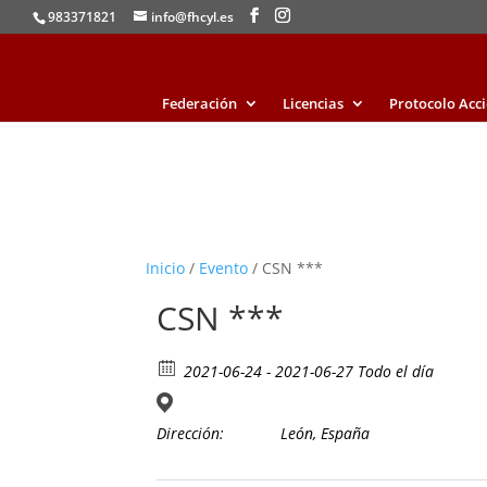
983371821
info@fhcyl.es
Federación
Licencias
Protocolo Acc
Inicio
/
Evento
/ CSN ***
CSN ***
2021-06-24 - 2021-06-27 Todo el día
Dirección:
León, España