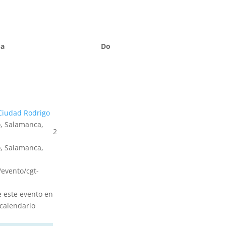
Sa
Do
Ciudad Rodrigo
, Salamanca,
2
, Salamanca,
s/evento/cgt-
e este evento en
calendario