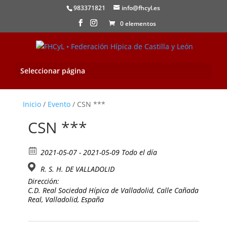
983371821
info@fhcyl.es
0 elementos
Seleccionar página
Inicio
/
Evento
/ CSN ***
CSN ***
2021-05-07 - 2021-05-09 Todo el día
R. S. H. DE VALLADOLID
Dirección:
C.D. Real Sociedad Hípica de Valladolid, Calle Cañada
Real, Valladolid, España