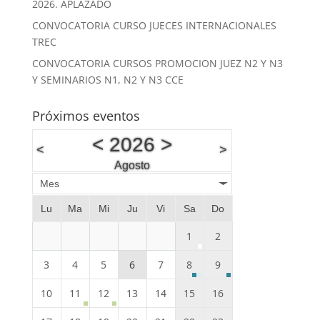
2026. APLAZADO
CONVOCATORIA CURSO JUECES INTERNACIONALES
TREC
CONVOCATORIA CURSOS PROMOCION JUEZ N2 Y N3
Y SEMINARIOS N1, N2 Y N3 CCE
Próximos eventos
<
2026
>
<
>
Agosto
Mes
Lu
Ma
Mi
Ju
Vi
Sa
Do
1
2
3
4
5
6
7
8
9
10
11
12
13
14
15
16