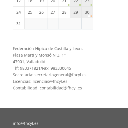
17
18
19
20
21
22
23
24
25
26
27
28
29
30
31
Federación Hípica de Castilla y León.
Plaza Martí y Monsó Nº3, 1º
47001, Valladolid
Tlf: 983371821/Fax: 983330045
Secretaria: secretariogeneral@fhcyl.es
Licencias: licencias@fhcyl.es
Contabilidad: contabilidad@fhcyl.es
info@fhcyl.es