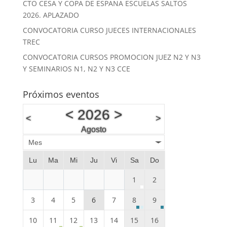
CTO CESA Y COPA DE ESPAÑA ESCUELAS SALTOS
2026. APLAZADO
CONVOCATORIA CURSO JUECES INTERNACIONALES
TREC
CONVOCATORIA CURSOS PROMOCION JUEZ N2 Y N3
Y SEMINARIOS N1, N2 Y N3 CCE
Próximos eventos
<
2026
>
<
>
Agosto
Mes
Lu
Ma
Mi
Ju
Vi
Sa
Do
1
2
3
4
5
6
7
8
9
10
11
12
13
14
15
16