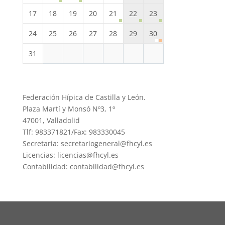
17
18
19
20
21
22
23
24
25
26
27
28
29
30
31
Federación Hípica de Castilla y León.
Plaza Martí y Monsó Nº3, 1º
47001, Valladolid
Tlf: 983371821/Fax: 983330045
Secretaria: secretariogeneral@fhcyl.es
Licencias: licencias@fhcyl.es
Contabilidad: contabilidad@fhcyl.es