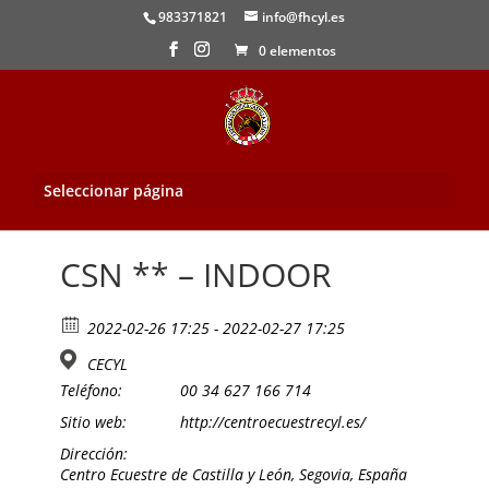
983371821
info@fhcyl.es
0 elementos
Seleccionar página
Inicio
/
Evento
/ CSN ** – INDOOR
CSN ** – INDOOR
2022-02-26 17:25 - 2022-02-27 17:25
CECYL
Teléfono:
00 34 627 166 714
Sitio web:
http://centroecuestrecyl.es/
Dirección:
Centro Ecuestre de Castilla y León, Segovia, España