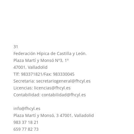
31
Federación Hípica de Castilla y León.
Plaza Martí y Monsó Nº3, 1º
47001, Valladolid
Tlf: 983371821/Fax: 983330045
Secretaria: secretariogeneral@fhcyl.es
Licencias: licencias@fhcyl.es
Contabilidad: contabilidad@fhcyl.es
info@fhcyl.es
Plaza Martí y Monsó, 3 47001, Valladolid
983 37 18 21
659 77 82 73