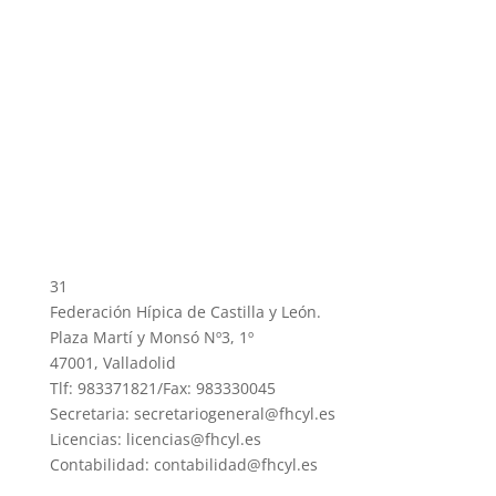
31
Federación Hípica de Castilla y León.
Plaza Martí y Monsó Nº3, 1º
47001, Valladolid
Tlf: 983371821/Fax: 983330045
Secretaria: secretariogeneral@fhcyl.es
Licencias: licencias@fhcyl.es
Contabilidad: contabilidad@fhcyl.es