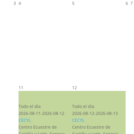
3
4
5
6
7
11
12
CST CJ
CST CJ
Todo el día
Todo el día
2026-08-11-2026-08-12
2026-08-12-2026-08-13
CECYL
CECYL
Centro Ecuestre de
Centro Ecuestre de
Castilla y León, Segovia,
Castilla y León, Segovia,