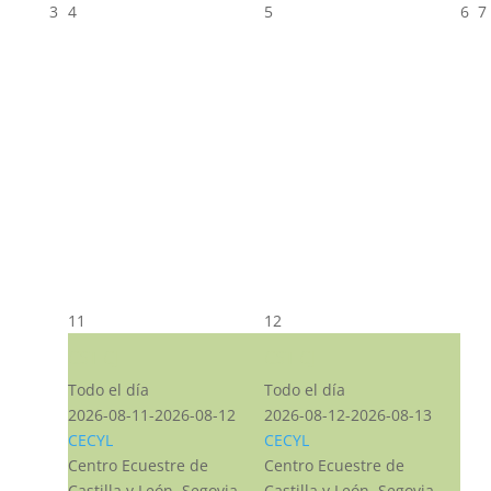
3
4
5
6
7
11
12
CST CJ
CST CJ
Todo el día
Todo el día
2026-08-11-2026-08-12
2026-08-12-2026-08-13
CECYL
CECYL
Centro Ecuestre de
Centro Ecuestre de
Castilla y León, Segovia,
Castilla y León, Segovia,