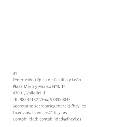
31
Federación Hípica de Castilla y León.
Plaza Martí y Monsó Nº3, 1º
47001, Valladolid
Tlf: 983371821/Fax: 983330045
Secretaria: secretariogeneral@fhcyl.es
Licencias: licencias@fhcyl.es
Contabilidad: contabilidad@fhcyl.es