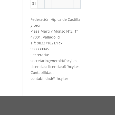
31
Federación Hípica de Castilla
y León.
Plaza Martí y Monsó Nº3, 1º
47001, Valladolid
Tlf: 983371821/Fax:
983330045
Secretaria:
secretariogeneral@fhcyl.es
Licencias: licencias@fhcyl.es
Contabilidad:
contabilidad@fhcyl.es