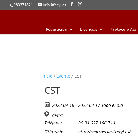
983371821
info@fhcyl.es
Federación
Licencias
Protocolo Acc
Inicio
/
Evento
/ CST
CST
2022-04-16 - 2022-04-17 Todo el día
CECYL
Teléfono:
00 34 627 166 714
Sitio web:
http://centroecuestrecyl.es/