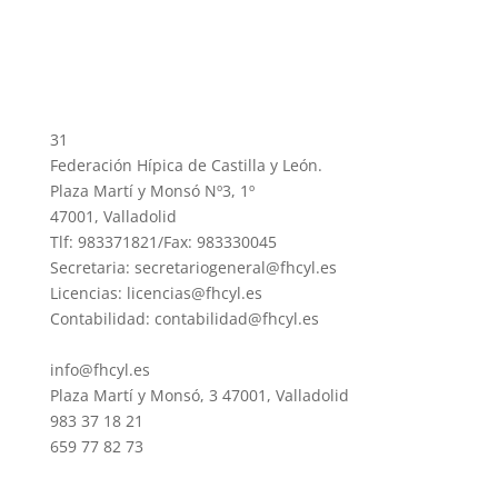
31
Federación Hípica de Castilla y León.
Plaza Martí y Monsó Nº3, 1º
47001, Valladolid
Tlf: 983371821/Fax: 983330045
Secretaria: secretariogeneral@fhcyl.es
Licencias: licencias@fhcyl.es
Contabilidad: contabilidad@fhcyl.es
info@fhcyl.es
Plaza Martí y Monsó, 3 47001, Valladolid
983 37 18 21
659 77 82 73