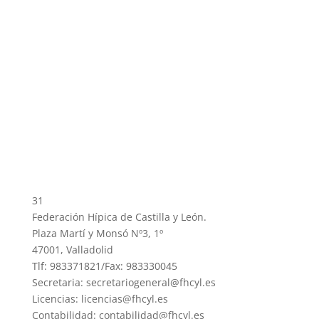
31
Federación Hípica de Castilla y León.
Plaza Martí y Monsó Nº3, 1º
47001, Valladolid
Tlf: 983371821/Fax: 983330045
Secretaria: secretariogeneral@fhcyl.es
Licencias: licencias@fhcyl.es
Contabilidad: contabilidad@fhcyl.es