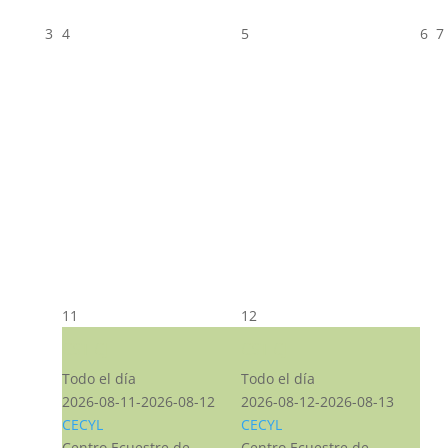
3
4
5
6
7
11
12
CST CJ
CST CJ
Todo el día
Todo el día
2026-08-11-2026-08-12
2026-08-12-2026-08-13
CECYL
CECYL
Centro Ecuestre de
Centro Ecuestre de