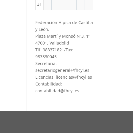
31
Federación Hípica de Castilla
y León.
Plaza Martí y Monsó Nº3, 1º
47001, Valladolid
Tlf: 983371821/Fax:
983330045
Secretaria:
secretariogeneral@fhcyl.es
Licencias: licencias@fhcyl.es
Contabilidad:
contabilidad@fhcyl.es