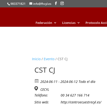
983371821
info@fhcyl.es
Federación
Licencias
Protocolo Acc
Inicio
/
Evento
/ CST CJ
CST CJ
2024-06-11 - 2024-06-12 Todo el día
CECYL
Teléfono:
00 34 627 166 714
Sitio web:
http://centroecuestrecyl.es/