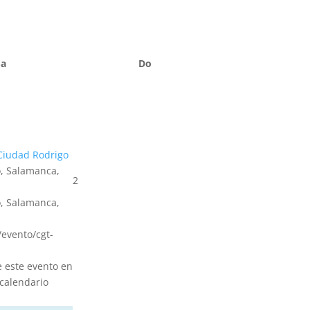
Sa
Do
Ciudad Rodrigo
, Salamanca,
2
, Salamanca,
s/evento/cgt-
e este evento en
calendario