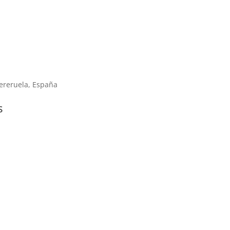
ereruela, España
s