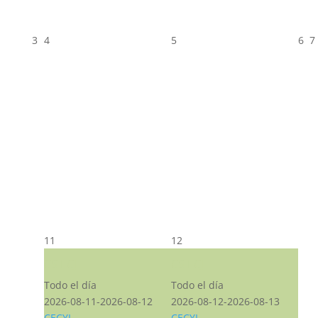
3
4
5
6
7
11
12
CST CJ
CST CJ
Todo el día
Todo el día
2026-08-11-2026-08-12
2026-08-12-2026-08-13
CECYL
CECYL