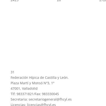
31
Federación Hípica de Castilla y León.
Plaza Martí y Monsó Nº3, 1º
47001, Valladolid
Tlf: 983371821/Fax: 983330045
Secretaria: secretariogeneral@fhcyl.es
Licencias: licencias@fhcyl.es