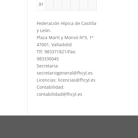
31
Federación Hípica de Castilla
y León.
Plaza Martí y Monsó Nº3, 1º
47001, Valladolid
Tlf: 983371821/Fax:
983330045
Secretaria:
secretariogeneral@fhcyl.es
Licencias: licencias@fhcyl.es
Contabilidad:
contabilidad@fhcyl.es