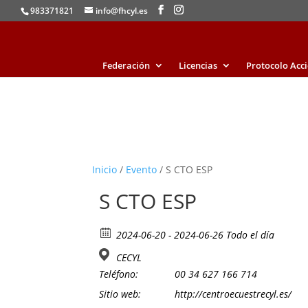
983371821
info@fhcyl.es
Federación
Licencias
Protocolo Acc
Inicio
/
Evento
/ S CTO ESP
S CTO ESP
2024-06-20 - 2024-06-26 Todo el día
CECYL
Teléfono:
00 34 627 166 714
Sitio web:
http://centroecuestrecyl.es/