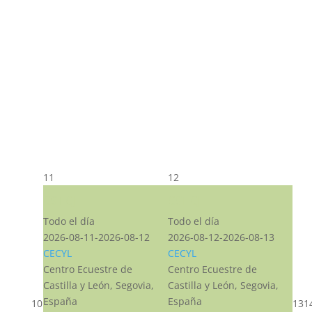
11
12
CST CJ
CST CJ
Todo el día
Todo el día
2026-08-11-2026-08-12
2026-08-12-2026-08-13
CECYL
CECYL
Centro Ecuestre de
Centro Ecuestre de
Castilla y León, Segovia,
Castilla y León, Segovia,
España
España
10
13
1