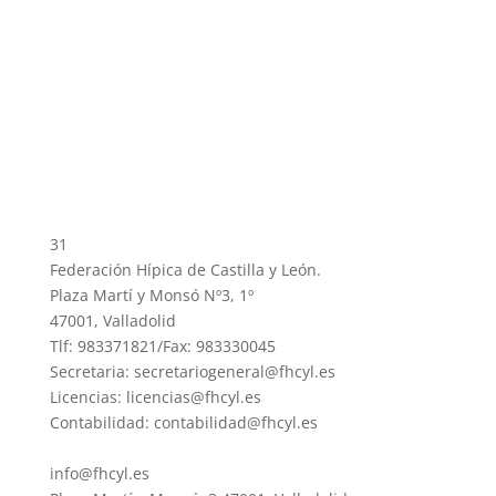
31
Federación Hípica de Castilla y León.
Plaza Martí y Monsó Nº3, 1º
47001, Valladolid
Tlf: 983371821/Fax: 983330045
Secretaria: secretariogeneral@fhcyl.es
Licencias: licencias@fhcyl.es
Contabilidad: contabilidad@fhcyl.es
info@fhcyl.es