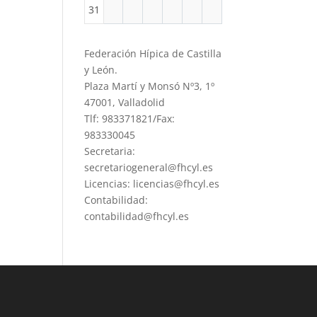
31
Federación Hípica de Castilla
y León.
Plaza Martí y Monsó Nº3, 1º
47001, Valladolid
Tlf: 983371821/Fax:
983330045
Secretaria:
secretariogeneral@fhcyl.es
Licencias: licencias@fhcyl.es
Contabilidad:
contabilidad@fhcyl.es