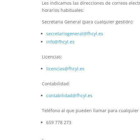
Les indicamos las direcciones de correos elec
horarios habituales:
Secretaria General (para cualquier gestión):
secretariogeneral@fhcyl.es
info@fhcyl.es
Licencias:
licencias@fhcyl.es
Contabilidad:
contabilidad@fhcyl.es
Teléfono al que pueden llamar para cualquier 
659 778 273