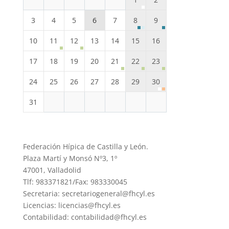
3
4
5
6
7
8
9
10
11
12
13
14
15
16
17
18
19
20
21
22
23
24
25
26
27
28
29
30
31
Federación Hípica de Castilla y León.
Plaza Martí y Monsó Nº3, 1º
47001, Valladolid
Tlf: 983371821/Fax: 983330045
Secretaria: secretariogeneral@fhcyl.es
Licencias: licencias@fhcyl.es
Contabilidad: contabilidad@fhcyl.es