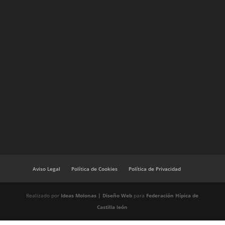
Aviso Legal
Política de Cookies
Política de Privacidad
Realizado por
Ideas Molonas | Diseño Web
para
Federación Hípica de
Castilla león