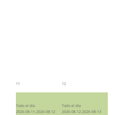
11
12
CST CJ
CST CJ
Todo el día
Todo el día
2026-08-11-2026-08-12
2026-08-12-2026-08-13