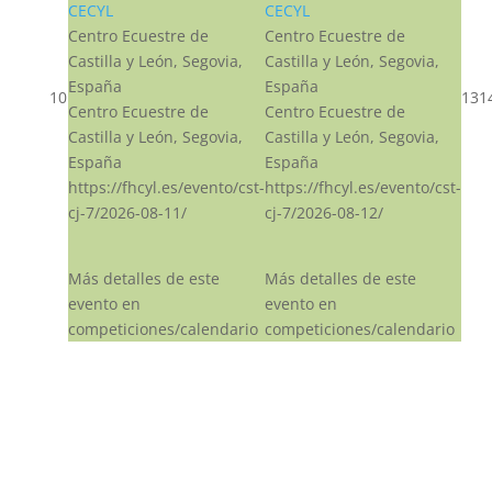
CECYL
CECYL
Centro Ecuestre de
Centro Ecuestre de
Castilla y León, Segovia,
Castilla y León, Segovia,
España
España
10
13
1
Centro Ecuestre de
Centro Ecuestre de
Castilla y León, Segovia,
Castilla y León, Segovia,
España
España
https://fhcyl.es/evento/cst-
https://fhcyl.es/evento/cst-
cj-7/2026-08-11/
cj-7/2026-08-12/
Más detalles de este
Más detalles de este
evento en
evento en
competiciones/calendario
competiciones/calendario