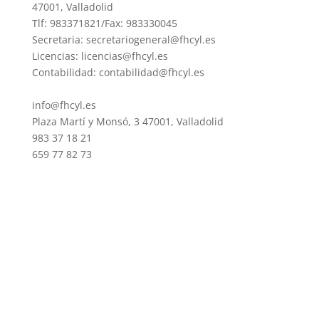
47001, Valladolid
Tlf: 983371821/Fax: 983330045
Secretaria: secretariogeneral@fhcyl.es
Licencias: licencias@fhcyl.es
Contabilidad: contabilidad@fhcyl.es
info@fhcyl.es
Plaza Martí y Monsó, 3 47001, Valladolid
983 37 18 21
659 77 82 73