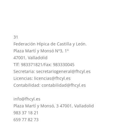
31
Federación Hípica de Castilla y León.
Plaza Martí y Monsó Nº3, 1º
47001, Valladolid
Tlf: 983371821/Fax: 983330045
Secretaria: secretariogeneral@fhcyl.es
Licencias: licencias@fhcyl.es
Contabilidad: contabilidad@fhcyl.es
info@fhcyl.es
Plaza Martí y Monsó, 3 47001, Valladolid
983 37 18 21
659 77 82 73