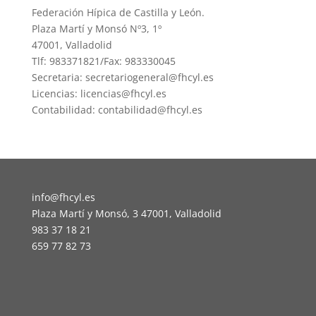
Federación Hípica de Castilla y León.
Plaza Martí y Monsó Nº3, 1º
47001, Valladolid
Tlf: 983371821/Fax: 983330045
Secretaria: secretariogeneral@fhcyl.es
Licencias: licencias@fhcyl.es
Contabilidad: contabilidad@fhcyl.es
info@fhcyl.es
Plaza Martí y Monsó, 3 47001, Valladolid
983 37 18 21
659 77 82 73