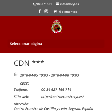
983371821
info@fhcyl.es
0 elementos
Seleccionar página
Inicio
/
Evento
/ CDN ***
CDN ***
2018-04-05 19:03 - 2018-04-08 19:03
CECYL
Teléfono:
00 34 627 166 714
Sitio web:
http://centroecuestrecyl.es/
Dirección:
Centro Ecuestre de Castilla y León, Segovia, España