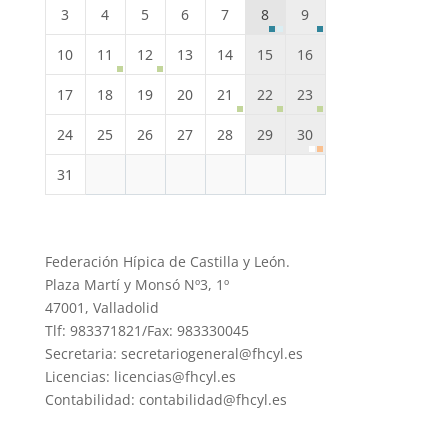
3
4
5
6
7
8
9
10
11
12
13
14
15
16
17
18
19
20
21
22
23
24
25
26
27
28
29
30
31
Federación Hípica de Castilla y León.
Plaza Martí y Monsó Nº3, 1º
47001, Valladolid
Tlf: 983371821/Fax: 983330045
Secretaria: secretariogeneral@fhcyl.es
Licencias: licencias@fhcyl.es
Contabilidad: contabilidad@fhcyl.es