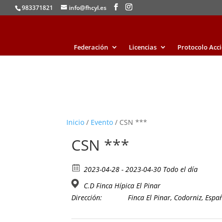
983371821
info@fhcyl.es
Federación
Licencias
Protocolo Acc
Inicio
/
Evento
/ CSN ***
CSN ***
2023-04-28 - 2023-04-30 Todo el día
C.D Finca Hípica El Pinar
Dirección:
Finca El Pinar, Codorniz, Espa