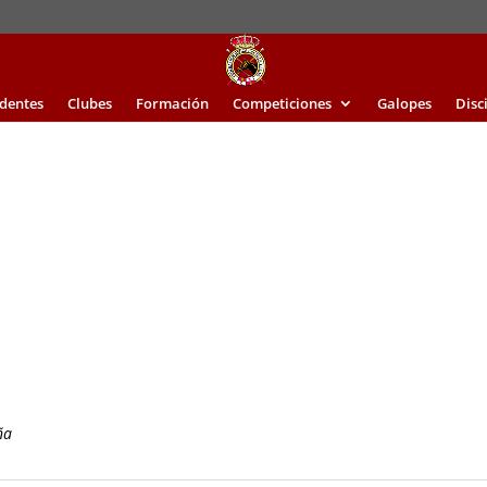
identes
Clubes
Formación
Competiciones
Galopes
Disc
ña