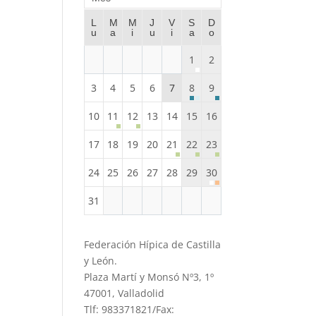
L
M
M
J
V
S
D
u
a
i
u
i
a
o
1
2
3
4
5
6
7
8
9
10
11
12
13
14
15
16
17
18
19
20
21
22
23
24
25
26
27
28
29
30
31
Federación Hípica de Castilla
y León.
Plaza Martí y Monsó Nº3, 1º
47001, Valladolid
Tlf: 983371821/Fax: