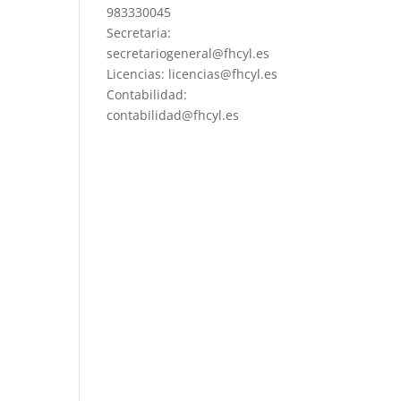
983330045
Secretaria:
secretariogeneral@fhcyl.es
Licencias: licencias@fhcyl.es
Contabilidad:
contabilidad@fhcyl.es