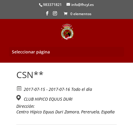
983371821
info@fhcyl.es
0 elementos
Seleccionar página
Inicio
/
Evento
/ CSN**
CSN**
2017-07-15 - 2017-07-16 Todo el día
CLUB HIPICO EQUUS DURI
Dirección:
Centro Hípico Equus Duri Zamora, Pereruela, España