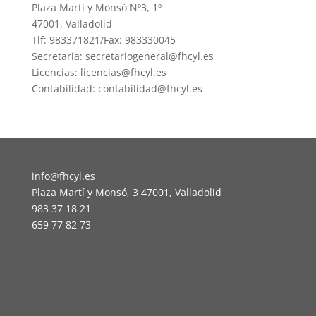
Plaza Martí y Monsó Nº3, 1º
47001, Valladolid
Tlf: 983371821/Fax: 983330045
Secretaria: secretariogeneral@fhcyl.es
Licencias: licencias@fhcyl.es
Contabilidad: contabilidad@fhcyl.es
info@fhcyl.es
Plaza Martí y Monsó, 3 47001, Valladolid
983 37 18 21
659 77 82 73