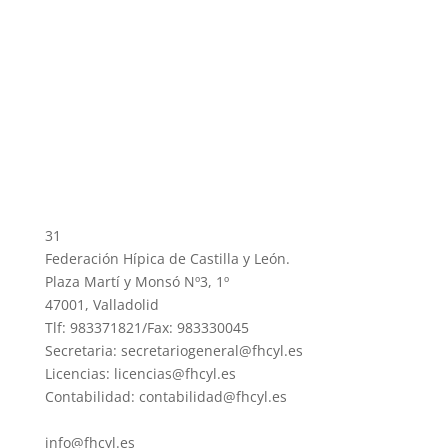
31
Federación Hípica de Castilla y León.
Plaza Martí y Monsó Nº3, 1º
47001, Valladolid
Tlf: 983371821/Fax: 983330045
Secretaria: secretariogeneral@fhcyl.es
Licencias: licencias@fhcyl.es
Contabilidad: contabilidad@fhcyl.es
info@fhcyl.es