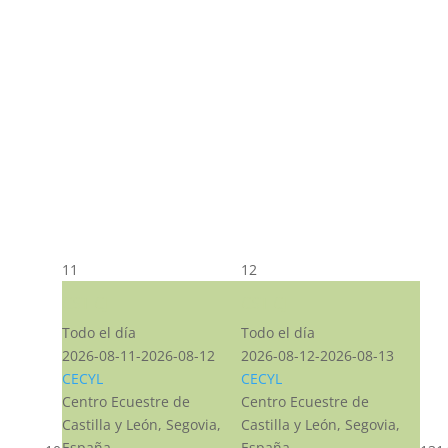
11
12
CST CJ
CST CJ
Todo el día
Todo el día
2026-08-11-2026-08-12
2026-08-12-2026-08-13
CECYL
CECYL
Centro Ecuestre de
Centro Ecuestre de
Castilla y León, Segovia,
Castilla y León, Segovia,
España
España