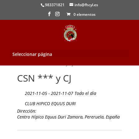
983371821
info@fhcyl.es
0 elementos
Seleccionar página
Inicio
/
Evento
/ CSN *** y CJ
CSN *** y CJ
2021-11-05 - 2021-11-07 Todo el día
CLUB HIPICO EQUUS DURI
Dirección:
Centro Hípico Equus Duri Zamora, Pereruela, España