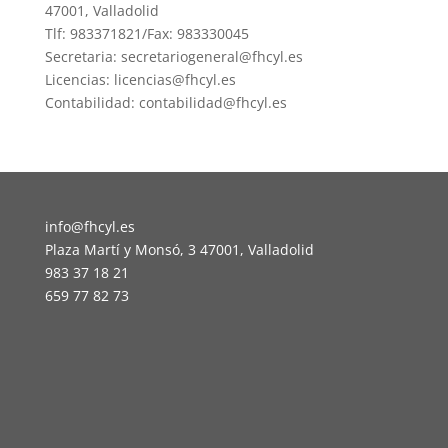
47001, Valladolid
Tlf: 983371821/Fax: 983330045
Secretaria: secretariogeneral@fhcyl.es
Licencias: licencias@fhcyl.es
Contabilidad: contabilidad@fhcyl.es
info@fhcyl.es
Plaza Martí y Monsó, 3 47001, Valladolid
983 37 18 21
659 77 82 73