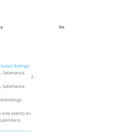
Sa
Do
Ciudad Rodrigo
, Salamanca,
2
, Salamanca,
s/evento/cgt-
e este evento en
calendario