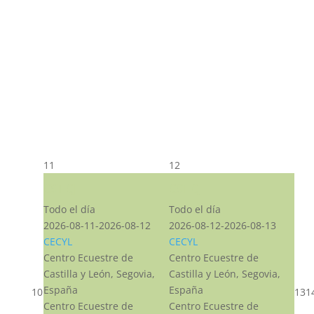
11
12
CST CJ
CST CJ
Todo el día
Todo el día
2026-08-11-2026-08-12
2026-08-12-2026-08-13
CECYL
CECYL
Centro Ecuestre de
Centro Ecuestre de
Castilla y León, Segovia,
Castilla y León, Segovia,
España
España
10
13
1
Centro Ecuestre de
Centro Ecuestre de