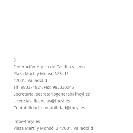
31
Federación Hípica de Castilla y León.
Plaza Martí y Monsó Nº3, 1º
47001, Valladolid
Tlf: 983371821/Fax: 983330045
Secretaria: secretariogeneral@fhcyl.es
Licencias: licencias@fhcyl.es
Contabilidad: contabilidad@fhcyl.es
info@fhcyl.es
Plaza Martí y Monsó, 3 47001, Valladolid