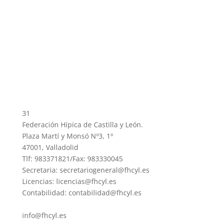
31
Federación Hípica de Castilla y León.
Plaza Martí y Monsó Nº3, 1º
47001, Valladolid
Tlf: 983371821/Fax: 983330045
Secretaria: secretariogeneral@fhcyl.es
Licencias: licencias@fhcyl.es
Contabilidad: contabilidad@fhcyl.es
info@fhcyl.es