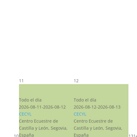
11
12
CST CJ
CST CJ
Todo el día
Todo el día
2026-08-11-2026-08-12
2026-08-12-2026-08-13
CECYL
CECYL
Centro Ecuestre de
Centro Ecuestre de
Castilla y León, Segovia,
Castilla y León, Segovia,
España
España
10
13
1