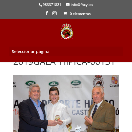
983371821
info@fhcyl.es
0 elementos
Seleccionar página
2019GALA_HIPICA-00131