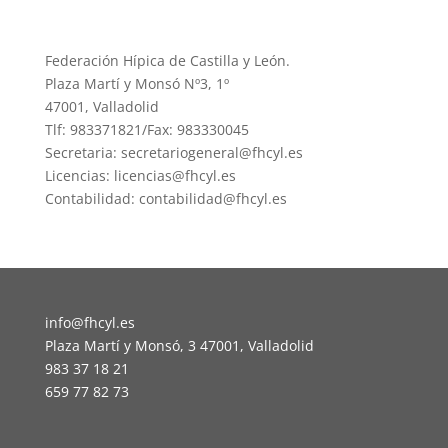
Federación Hípica de Castilla y León.
Plaza Martí y Monsó Nº3, 1º
47001, Valladolid
Tlf: 983371821/Fax: 983330045
Secretaria: secretariogeneral@fhcyl.es
Licencias: licencias@fhcyl.es
Contabilidad: contabilidad@fhcyl.es
info@fhcyl.es
Plaza Martí y Monsó, 3 47001, Valladolid
983 37 18 21
659 77 82 73